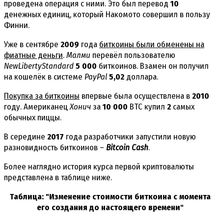
проведена операция с ними. Это был перевод
10
денежных единиц, который Накомото совершил в пользу
Финни.
Уже в сентябре
2009
года
биткоины были обменены на
фиатные деньги
.
Малми
перевёл пользователю
NewLibertyStandard
5 000
биткоинов. Взамен он получил
на кошелёк в системе
PayPal
5,02
доллара.
Покупка за биткоины
впервые была осуществлена в
2010
году. Американец
Хонич
за
10 000
BTC купил
2
самых
обычных пиццы.
В середине
2017
года разработчики запустили новую
разновидность биткоинов –
Bitcoin Cash
.
Более наглядно история курса первой криптовалюты
представлена в таблице ниже.
Таблица: "Изменение стоимости биткоина с момента
его создания до настоящего времени"