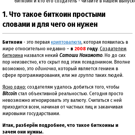
биткойн и кто его создатель - читайте в нашем выпуск
1. Что такое биткоин простыми
словами и для чего он нужен
Биткоин
- это первая
криптовалюта
, которая появилась в
мире относительно недавно –
в
2008
году
.
Создателем
биткоина
назвался некий
Сатоши Накамото
. Но до сих
пор неизвестно, кто скрыт под этим псевдонимом. Вполне
возможно, это
одиночка
, который является гением в
сфере программирования, или же
группа
таких людей.
Ясно одно:
создателям удалось добиться того, чтобы
Bitcoin
стал объективной реальностью. Сегодня просто
невозможно игнорировать эту валюту. Считаться с ней
приходится всем, начиная от частных лиц и заканчивая
мировыми государствами.
Итак, разберём подробнее, что такое биткоины и
зачем они нужны.