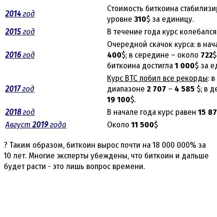
Стоимость биткоина стабилизир
2014
год
уровне
310
$ за единицу.
2015
год
В течение года курс колебалс
Очередной скачок курса: в нач
2016
год
400
$; в середине – около
722
$
биткоина достигла
1 000
$ за е
Курс BTC побил все рекорды
: 
2017
год
диапазоне
2 707
–
4 585
$; в д
19 100
$.
2018
год
В начале года курс равен
15 8
Август
2019
года
Около
11 500
$
? Таким образом, биткоин вырос почти на 18 000 000% за
10 лет. Многие эксперты убеждены, что биткоин и дальше
будет расти - это лишь вопрос времени.