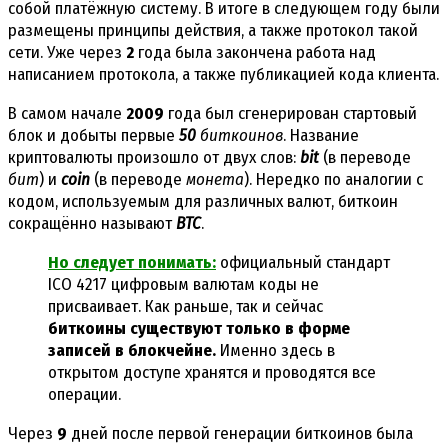
собой платёжную систему. В итоге в следующем году были
размещены принципы действия, а также протокол такой
сети. Уже через
2
года была закончена работа над
написанием протокола, а также публикацией кода клиента.
В самом начале
2009
года был сгенерирован стартовый
блок и добыты первые
50
биткоинов
. Название
криптовалюты произошло от двух слов:
bit
(в переводе
бит
) и
coin
(в переводе
монета
). Нередко по аналогии с
кодом, используемым для различных валют, биткоин
сокращённо называют
BTC
.
Но следует понимать:
официальный стандарт
ICO 4217 цифровым валютам коды не
присваивает. Как раньше, так и сейчас
биткоины существуют только в форме
записей в блокчейне.
Именно здесь в
открытом доступе хранятся и проводятся все
операции.
Через
9
дней после первой генерации биткоинов была