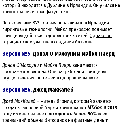
который находится в Дублине в Ирландии. Он учился на
криптографическом факультете.
По окончании ВУЗа он начал развивать в Ирландии
пиринговые технологии. Майкл прекрасно понимает
принципы действия одноранговых сетей.
Однако он
отрицает своё участие в создании биткоина
.
Версия №5.
Донал O’Махоуни и Майкл Пиерц
Донал O’Махоуни
и
Майкл Пиерц
занимаются
программированием. Они разработали принципы
осуществления платежей в цифровой валюте.
Версия №6.
Джед МакКалеб
Джед МакКалеб
– житель Японии, который является
создателем первой биржи криптовалют
MT.Gox
. В
2013
году именно на неё приходилось более
50
% всех
транзакций обмена биткоинов на фиатные деньги.