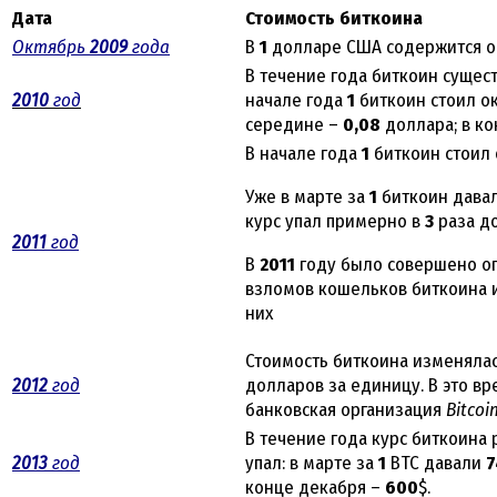
Дата
Стоимость биткоина
Октябрь
2009
года
В
1
долларе США содержится 
В течение года биткоин сущест
2010
год
начале года
1
биткоин стоил о
середине –
0,08
доллара; в к
В начале года
1
биткоин стоил
Уже в марте за
1
биткоин дава
курс упал примерно в
3
раза д
2011
год
В
2011
году было совершено о
взломов кошельков биткоина и,
них
Стоимость биткоина изменялас
2012
год
долларов за единицу. В это в
банковская организация
Bitcoi
В течение года курс биткоина 
2013
год
упал: в марте за
1
BTC давали
7
конце декабря –
600
$.