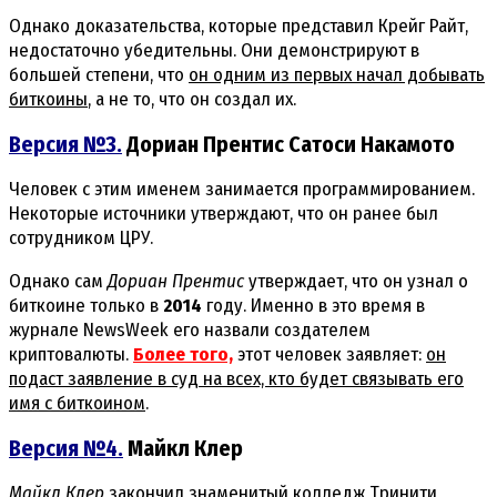
Однако доказательства, которые представил Крейг Райт,
недостаточно убедительны. Они демонстрируют в
большей степени, что
он одним из первых начал добывать
биткоины
, а не то, что он создал их.
Версия №3.
Дориан Прентис Сатоси Накамото
Человек с этим именем занимается программированием.
Некоторые источники утверждают, что он ранее был
сотрудником ЦРУ.
Однако сам
Дориан Прентис
утверждает, что он узнал о
биткоине только в
2014
году. Именно в это время в
журнале NewsWeek его назвали создателем
криптовалюты.
Более того,
этот человек заявляет:
он
подаст заявление в суд на всех, кто будет связывать его
имя с биткоином
.
Версия №4.
Майкл Клер
Майкл Клер
закончил знаменитый колледж Тринити,