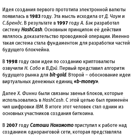
Идея создания первого прототипа электронной валюты
появилась в
1983
году. Эта мысль исходила от
Д. Чаум
и
С.Брендс
. В результате в
1997
году
А. Бэк
разработал
систему
HashCash
. Основным принципом её действия
являлось доказательство проводимой операции. Именно
такая система стала фундаментом для разработки частей
будущего блокчейна.
В
1998
году свои идеи по созданию криптовалюты
озвучили
Н. Сабо
и
В.Дэй
. Первый представил алгоритм
будущего рынка для
bit-gold
. Второй – обоснование идеи
виртуальных денежных единиц
«b-money»
.
Далее
Х. Финни
были связаны звенья блоков, которые
использовались в
HashCash
. С этой целью был применён
чип шифровки
IBM
. В итоге этот человек стал одним из
основных участников создания биткоина.
В
2007
году
Сатоши Накамото
приступил к работе над
созданием одноранговой сети, которая представляла