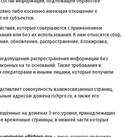
, состав информации, подлежащей обработке.
рямо либо косвенно имеющая отношение к
 её субъектом.
йствия, которые совершаются с применением
ния или без их использования. К ним относятся сбор,
ние, обновление, распространение, блокировка,
 недопущении распространения информации без
аконных на то оснований. Такие требования в
 операторами и иными лицами, которые получили
дставляет совокупность взаимосвязанных страниц,
ным адресом домена richpro.ru, а также его
мещённые на доменах 3-его уровня, принадлежащих
чие временные страницы, в нижней части которых
-журнала «Richpro.ru»
– лицо, которое получило