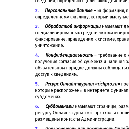
сведений, определяют цели таких действий
Персональные данные
– информация, п
определённому физлицу, который выступает
Обработкой информации
называют де
специализированных средств автоматизирова
фиксирование, приведение к системе, хране
уничтожение.
Конфиденциальность
– требование о
получения согласия её субъекта и наличия з
обязательном порядке должны соблюдаться
доступ к сведениям.
Ресурс Онлайн-журнал «richpro.ru»
пре
которые расположены в интернете с уникаль
субдоменах.
Субдоменами
называют страницы, раз
ресурсу Онлайн-журнал «richpro.ru», и про
размещены контакты Администрации.
Пользователь или посетитель Онлайн