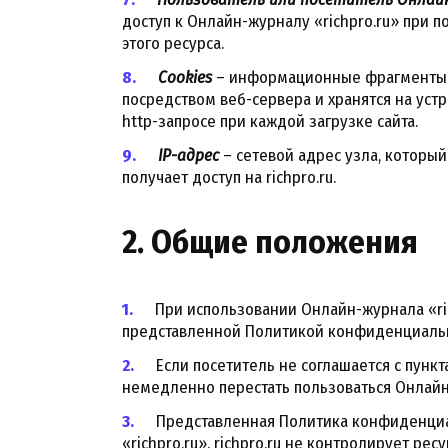
доступ к Онлайн-журналу «richpro.ru» при 
этого ресурса.
Cookies
– информационные фрагменты 
посредством веб-сервера и хранятся на устр
http-запросе при каждой загрузке сайта.
IP-адрес
– сетевой адрес узла, которы
получает доступ на richpro.ru.
2. Общие положения
При использовании Онлайн-журнала «ric
представленной Политикой конфиденциально
Если посетитель не соглашается с пун
немедленно перестать пользоваться Онлайн-
Представленная Политика конфиденциа
«richpro.ru». richpro.ru не контролирует рес