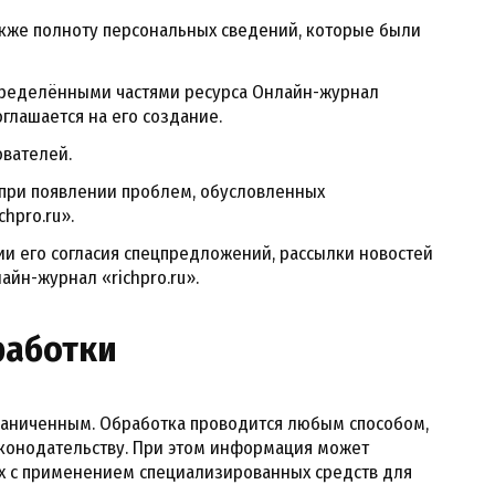
акже полноту персональных сведений, которые были
пределёнными частями ресурса Онлайн-журнал
соглашается на его создание.
ователей.
при появлении проблем, обусловленных
hpro.ru».
и его согласия спецпредложений, рассылки новостей
йн-журнал «richpro.ru».
работки
раниченным. Обработка проводится любым способом,
конодательству. При этом информация может
х с применением специализированных средств для